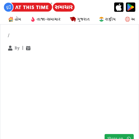
હોમ
તાજા-સમાચાર
ગુજરાત
રાષ્ટ્રીય
આંતર
By
|
Share on