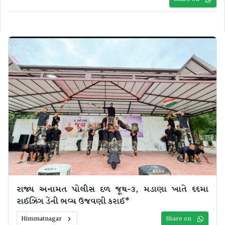
રાજ્ય અનામત પોલીસ દળ જૂથ-૩, મડાણા ખાતે ૬૬મા
રાઈઝિંગ ડેની ભવ્ય ઉજવણી કરાઈ*
Himmatnagar
Share on